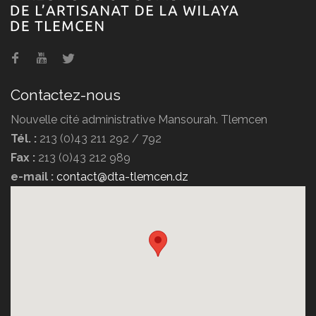
Agence de voyage POMARIA
TRAVEL
Contactez-nous
Nouvelle cité administrative Mansourah. Tlemcen
Tél. :
213 (0)43 211 292 / 792
Fax :
213 (0)43 212 989
Agence de voyage DIPLOMATE
e-mail :
contact@dta-tlemcen.dz
TRAVEL