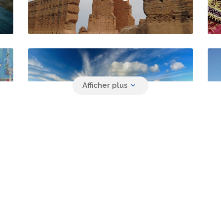
Agriculture
Contactez-nous
Nouvelle cité administrative
Mansourah. Tlemcen
Tél. :
213 (0)43 211 292 / 792
Transport
Fax :
213 (0)43 212 989