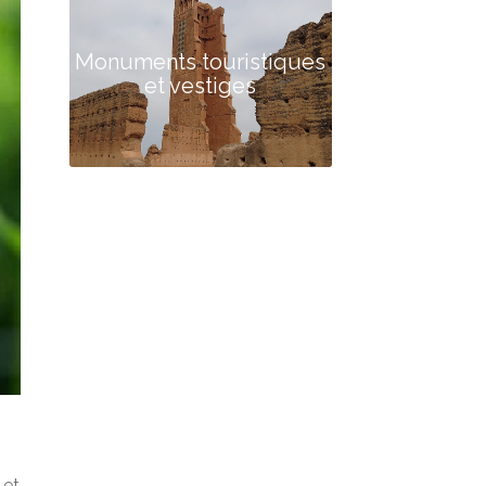
Monuments touristiques
et vestiges
 et