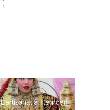
s à
L'artisanat à Tlemcen