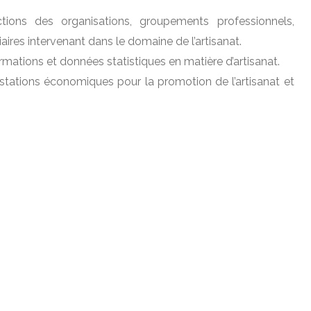
tions des organisations, groupements professionnels,
ires intervenant dans le domaine de l’artisanat.
ormations et données statistiques en matière d’artisanat.
estations économiques pour la promotion de l’artisanat et
annuels de l’activité artisanale.
Partager
Publier
Partager
Pin
La Direction
Présentation