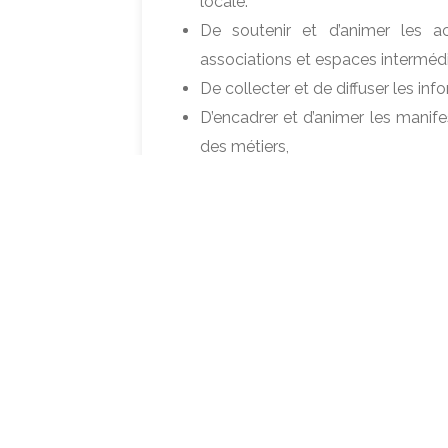
locale.
De soutenir et d’animer les ac
associations et espaces intermédia
De collecter et de diffuser les inf
D’encadrer et d’animer les manif
des métiers,
D’établir des bilans trimestriels et 
Partager
Tweeter
La Direction
Organigramme