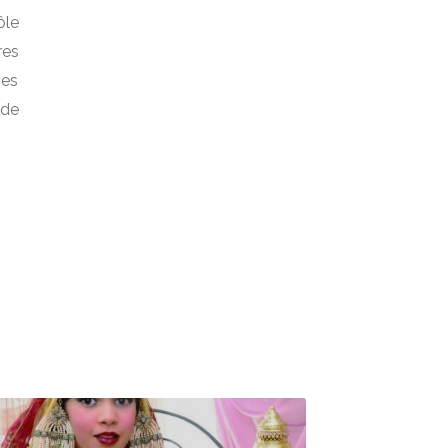
ôle
res
pes
 de