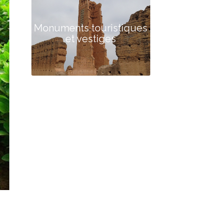
Monuments touristiques
et vestiges