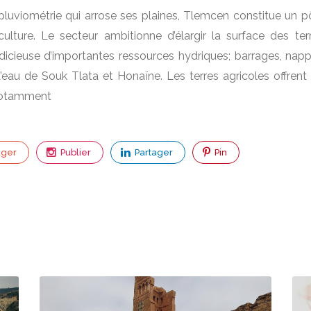
 pluviométrie qui arrose ses plaines, Tlemcen constitue un p
ulture. Le secteur ambitionne d’élargir la surface des ter
judicieuse d’importantes ressources hydriques; barrages, nap
d’eau de Souk Tlata et Honaïne. Les terres agricoles offrent
 notamment
ager
Publier
Partager
Pin