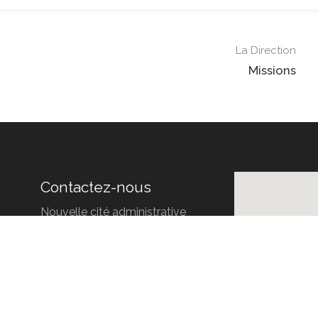
La Direction
Missions
Contactez-nous
Nouvelle cité administrative
Mansourah. Tlemcen
Tél. :
213 (0)43 211 292 / 792
Fax :
213 (0)43 212 989
e-mail :
contact@dta-tlemcen.dz