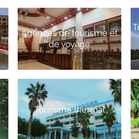
T
Agences de tourisme et
de voyage
Tourisme thermal