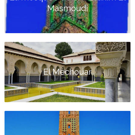
Masmoudi
El Méchouar