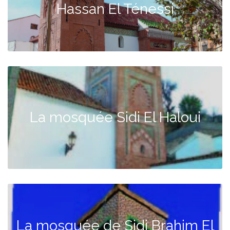
Hassan El Ténessi
La mosquée Sidi El Haloui
La mosquée de Sidi Brahim El