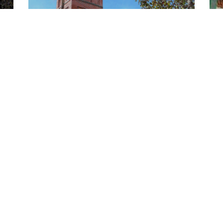
La mosquée Sidi Abdou
La
El Hassan El Ténessi
El Méchouar
Contactez-nous