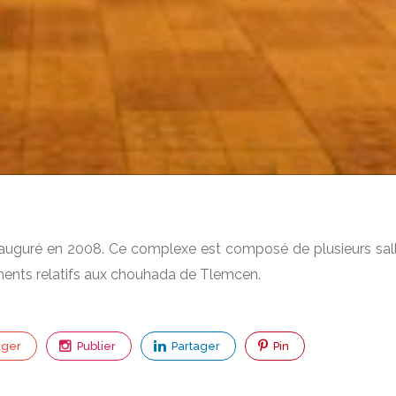
i inauguré en 2008. Ce complexe est composé de plusieurs sal
ments relatifs aux chouhada de Tlemcen.
ager
Publier
Partager
Pin