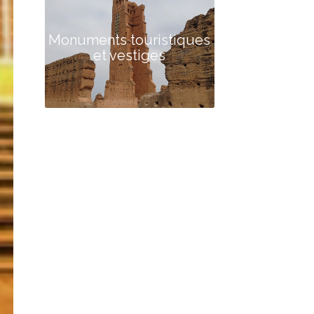
Monuments touristiques
et vestiges