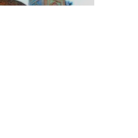
 mosquée Sidi El Haloui
El Mansourah