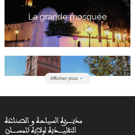
La grande mosquée
La mosquée Sidi Abdou El
Hassan El Ténessi