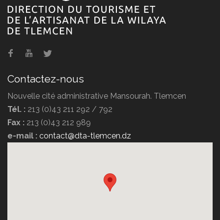
La mosquée Sidi El Haloui
Contactez-nous
Nouvelle cité administrative Mansourah. Tlemcen
Tél. :
213 (0)43 211 292 / 792
Fax :
213 (0)43 212 989
La mosquée de Sidi Brahim El
e-mail :
contact@dta-tlemcen.dz
Masmoudi