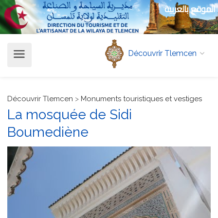
الموقع بالعربية
Découvrir Tlemcen
Découvrir Tlemcen
>
Monuments touristiques et vestiges
La mosquée de Sidi
Boumediène