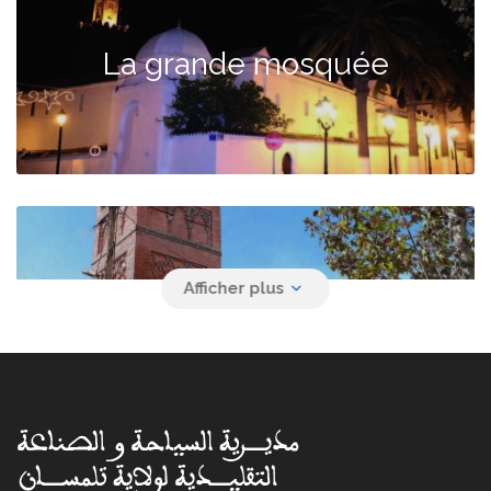
La grande mosquée
La mosquée Sidi Abdou El
Hassan El Ténessi