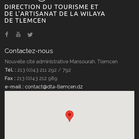
La mosquée Sidi El Haloui
Contactez-nous
Nouvelle cité administrative Mansourah. Tlemcen
Tél. :
213 (0)43 211 292 / 792
Fax :
213 (0)43 212 989
La mosquée de Sidi Brahim El
e-mail :
contact@dta-tlemcen.dz
Masmoudi