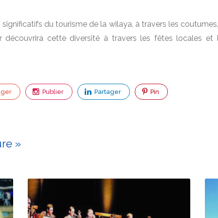
significatifs du tourisme de la wilaya, à travers les coutumes,
r découvrira cette diversité à travers les fêtes locales et 
ager
Publier
Partager
Pin
ure »