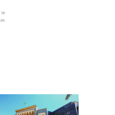
 le
les