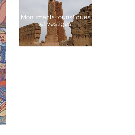
Monuments touristiques
et vestiges