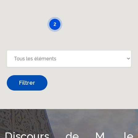
2
Filtrer
Discours de M. le