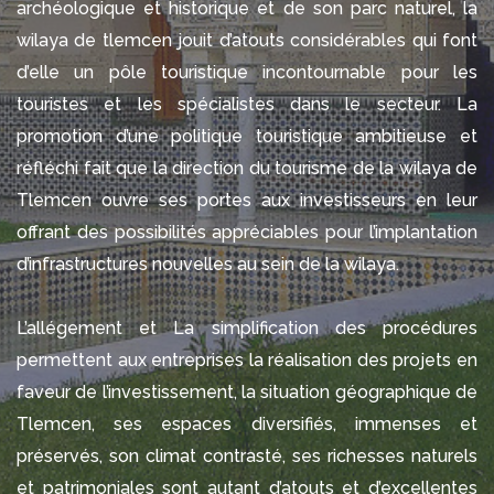
archéologique et historique et de son parc naturel, la
wilaya de tlemcen jouit d’atouts considérables qui font
d’elle un pôle touristique incontournable pour les
touristes et les spécialistes dans le secteur. La
promotion d’une politique touristique ambitieuse et
réfléchi fait que la direction du tourisme de la wilaya de
Tlemcen ouvre ses portes aux investisseurs en leur
offrant des possibilités appréciables pour l’implantation
d’infrastructures nouvelles au sein de la wilaya.
L’allégement et La simplification des procédures
permettent aux entreprises la réalisation des projets en
faveur de l’investissement, la situation géographique de
Tlemcen, ses espaces diversifiés, immenses et
préservés, son climat contrasté, ses richesses naturels
et patrimoniales sont autant d’atouts et d’excellentes