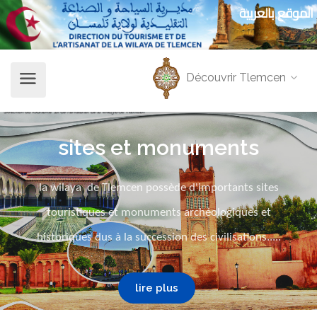
الموقع بالعربية
Découvrir Tlemcen
sites et monuments
la wilaya de Tlemcen possède d'importants sites
touristiques et monuments archéologiques et
historiques dus à la succession des civilisations.....
lire plus