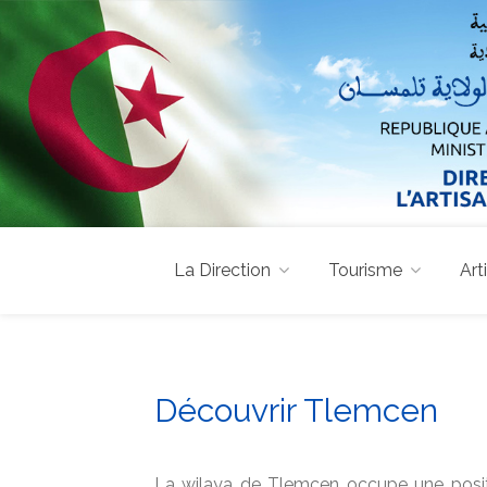
La Direction
Tourisme
Art
Découvrir Tlemcen
La wilaya de Tlemcen occupe une positio