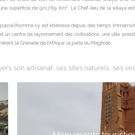
une superficie de 9017,69 Km². Le Chef-lieu de la wilaya est
 passé,l’homme s’y est intéressé depuis des temps immémoriau
ffet un centre de rayonnement des civilisations, une ville pre
mèrent la Grenade de l’Afrique ,la perle du Maghreb.
s son artisanat, ses sites naturels, ses vesti
Monuments touristiqu