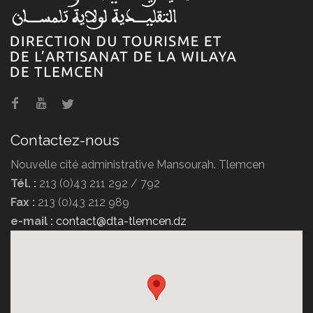
Agence de voyage POMARIA
TRAVEL
Contactez-nous
Nouvelle cité administrative Mansourah. Tlemcen
Tél. :
213 (0)43 211 292 / 792
Fax :
213 (0)43 212 989
Agence de voyage DIPLOMATE
e-mail :
contact@dta-tlemcen.dz
TRAVEL