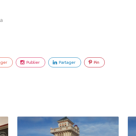
ia
ager
Publier
Partager
Pin