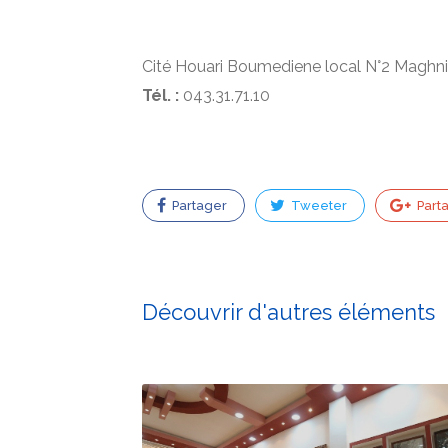
Cité Houari Boumediene local N°2 Maghn
Tél. :
043.31.71.10
Partager
Tweeter
Part
Découvrir d'autres éléments