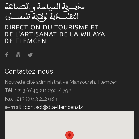
Agence de voyage POMARIA
TRAVEL
Contactez-nous
Nouvelle cité administrative Mansourah. Tlemcen
Tél. :
213 (0)43 211 292 / 792
Fax :
213 (0)43 212 989
Agence de voyage DIPLOMATE
e-mail :
contact@dta-tlemcen.dz
TRAVEL