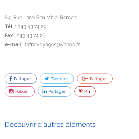
84, Rue Larbi Ben M’hidi Remchi
Tél. :
043.43.74.29
Fax
: 043.43.74.26
e-mail
: tafnavoyages@yahoo.fr
Partager
Tweeter
Partager
Publier
Partager
Pin
Découvrir d'autres éléments