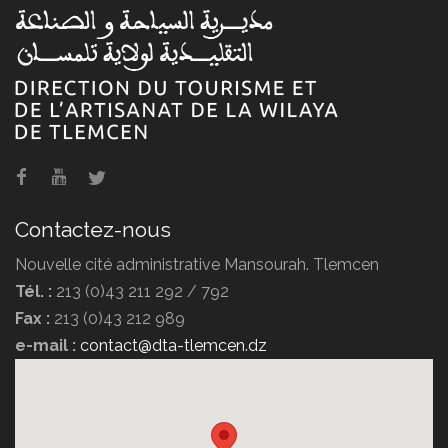
Agence de voyage POMARIA
TRAVEL
Contactez-nous
Nouvelle cité administrative Mansourah. Tlemcen
Tél. :
213 (0)43 211 292 / 792
Fax :
213 (0)43 212 989
Agence de voyage DIPLOMATE
e-mail :
contact@dta-tlemcen.dz
TRAVEL