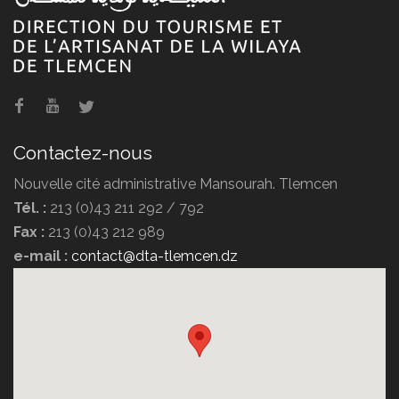
Agence de voyage POMARIA
TRAVEL
Contactez-nous
Nouvelle cité administrative Mansourah. Tlemcen
Tél. :
213 (0)43 211 292 / 792
Fax :
213 (0)43 212 989
Agence de voyage DIPLOMATE
e-mail :
contact@dta-tlemcen.dz
TRAVEL