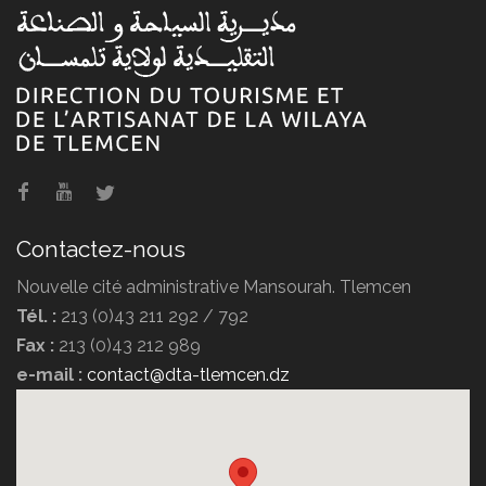
Agence de voyage POMARIA
TRAVEL
Contactez-nous
Nouvelle cité administrative Mansourah. Tlemcen
Tél. :
213 (0)43 211 292 / 792
Fax :
213 (0)43 212 989
Agence de voyage DIPLOMATE
e-mail :
contact@dta-tlemcen.dz
TRAVEL