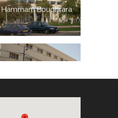
Hammam Boughrara
Hôtel Agadir