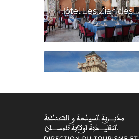
Hôtel Les Zianides
Hôtel Erriad