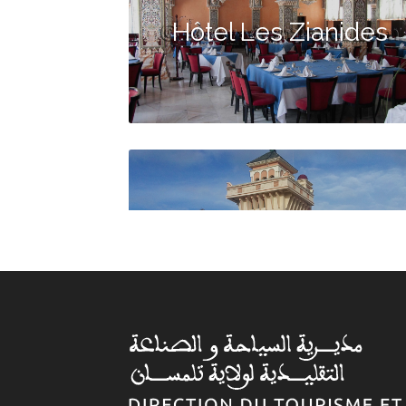
Hôtel Les Zianides
Hôtel Erriad