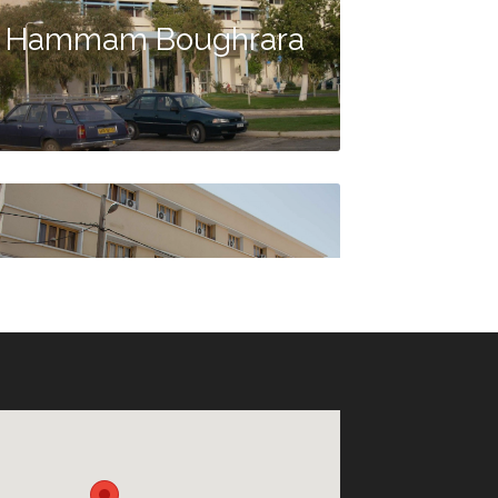
Hammam Boughrara
Hôtel Agadir