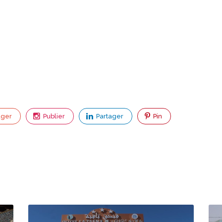
ager
Publier
Partager
Pin