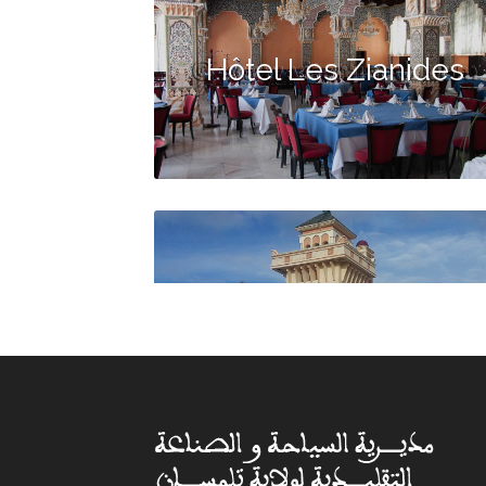
Hôtel Les Zianides
Hôtel Erriad