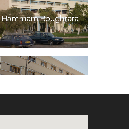
Hammam Boughrara
Hôtel Agadir