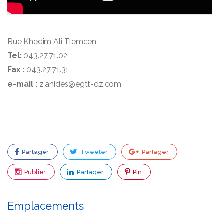
Rue Khedim Ali Tlemcen
Tel:
043.27.71.02
Fax :
043.27.71.31
e-mail :
zianides@egtt-dz.com
Partager
Tweeter
Partager
Publier
Partager
Pin
Emplacements