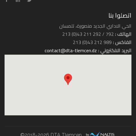
اتصلوا بنا
الحي الاداري الجديد منصورة، تلمسان
الهاتف :
792 / 292 211 43(0) 213
الفاكس :
989 212 43(0) 213
البريد الالكتروني :
contact@dta-tlemcen.dz
فندق الرياض
فندق زيري
©2018-2026 DTA Tlemcen.