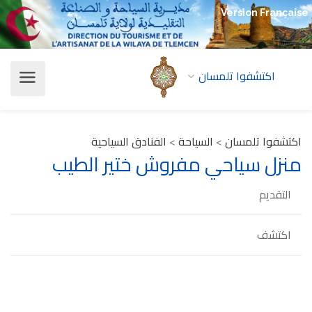
Version Française
اكتشفوا تلمسان
اكتشفوا تلمسان
>
السياحة
>
الفنادق السياحية
منزل سياحي مفروش ختير الطيب
التقديم
اكتشف