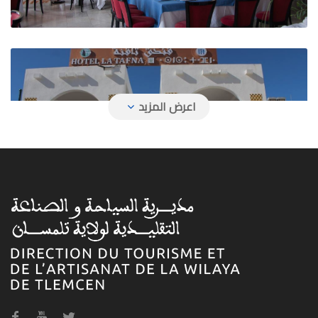
فندق تافنة
فندق حمام بوغرارة