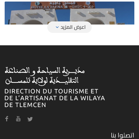
فندق تافنة
فندق حمام بوغرارة
اتصلوا بنا