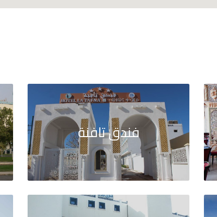
فندق تافنة