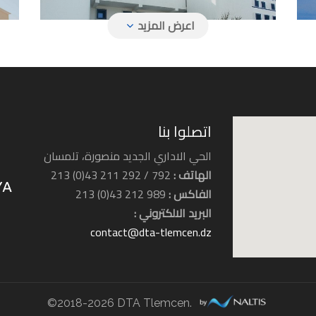
فندق زيري
اتصلوا بنا
الحي الاداري الجديد منصورة، تلمسان
الهاتف :
792 / 292 211 43(0) 213
فندق إفريقيا
الفاكس :
989 212 43(0) 213
البريد الالكتروني :
contact@dta-tlemcen.dz
©2018-2026 DTA Tlemcen.