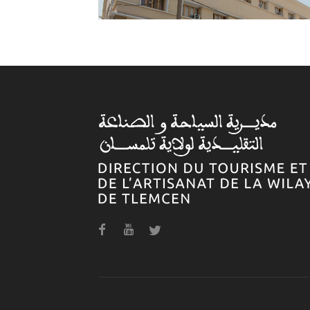
فندق أقادير
فندق عصفور 1