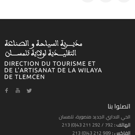
اتصلوا بنا
الحي الاداري الجديد منصورة، تلمسان
الهاتف :
792 / 292 211 43(0) 213
الفاكس :
989 212 43(0) 213