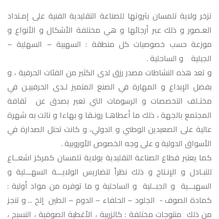
تزخر ولاية تلمسان بثروتها للصناعة التقليدية الفنية على إمـتداد
العـصور و ذلك عبر أرجائها و هي مختلفة الأشكال و الأنواع و
موزعة حسب خصوصيات كل منطقة : السهبية – السهلية –
الجبلية و الساحلية .
و تعد هذه النشاطات مصدر رزق لدى الكثير من الفئات الحرفية ، و
بفضل الإبداع و المهارة في الصنع المتميز لـدى الحرفييـن في
مختـلف التخصصات و الرسومات التي تعبر بصدق عن ثقافة
المجتمع بالجهة ، ذلك ما أعطاهـا رونـقا و بهاءا و نالت به شهرة
عالية على الصعيدين الوطني و الدولي، و كانت تحتل الصدارة في
الأسواق الدولية و على وجه الخصوص الأوروبية .
كما يعتبر قطاع الصناعة التقليدية بولاية تلمسان كمركز اشعــاع
للتبـادل و الإنـتاج و ذلك نظراً لتضاريس الولايـــة السهـــلية و
السهبـــية و الجبــلية و الساحلية و ما توفره من مواد أولية :
كمادة الصوف - الجلود – الحلفاء – الدوم – الطين إلخ ... و تنجز
من ذلك منتوجات مختلفة : كالزربية ، الأغطية الصوفية ، النسيج ،