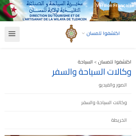
Version Française
اكتشفوا تلمسان
اكتشفوا تلمسان
>
السياحة
وكالات السياحة والسفر
الصور والفيديو
وكالات السياحة والسفر
الخريطة