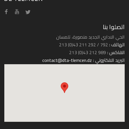
اتصلوا بنا
الحي الاداري الجديد منصورة، تلمسان
الهاتف :
792 / 292 211 43(0) 213
الفاكس :
989 212 43(0) 213
البريد الالكتروني :
contact@dta-tlemcen.dz
وكالة السفر جول ترافل