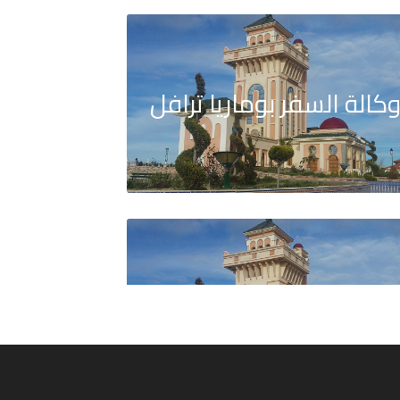
كالة السفر بوماريا ترافل
كالة السفر كونكيت أسفار