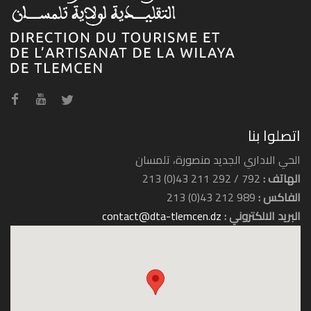
وكالة السفر بوماريا ترافل
اتصلوا بنا
الحي الاداري الجديد منصورة، تلمسان
الهاتف :
792 / 292 211 43(0) 213
الفاكس :
989 212 43(0) 213
البريد الالكتروني :
contact@dta-tlemcen.dz
وكالة السفر ديبلوماسي ترافل