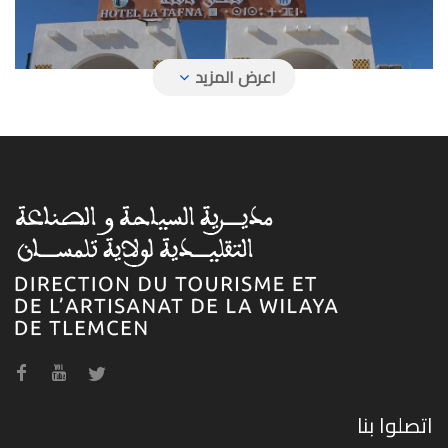
فندق تافنة
فندق حمام بوغرارة
اتصلوا بنا