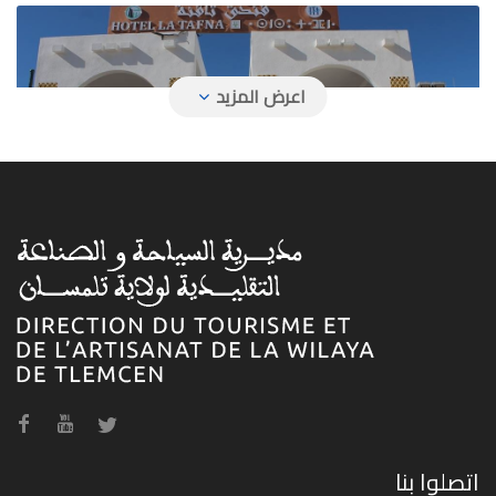
فندق تافنة
فندق حمام بوغرارة
اتصلوا بنا