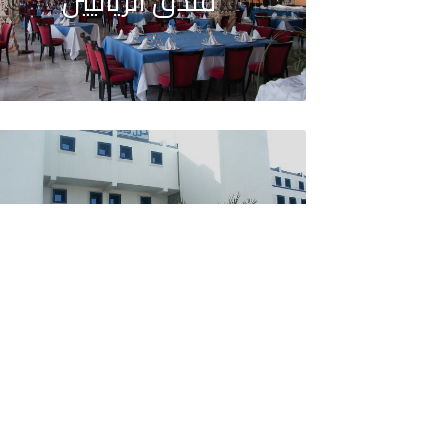
فندق الزيانيين
فندق زيري