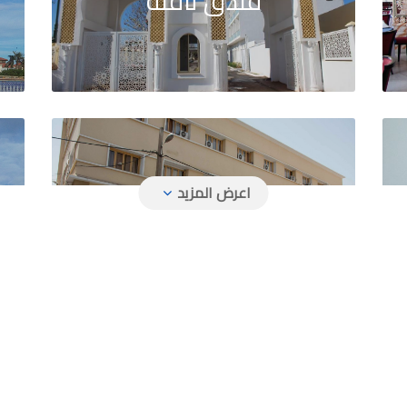
فندق تافنة
فندق أقادير
م
اتصلوا بنا
الحي الاداري الجديد منصورة، تلمسان
الهاتف :
792 / 292 211 43(0) 213