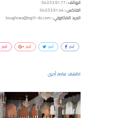
الهاتف :
043.53.91.77
الفاكس :
043.53.91.44
البريد الالكتروني :
boughrara@egtt-dz.com
أنشر
أنشر
أنشر
أنشر
اكتشف عناصر أخرى