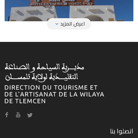
فندق تافنة
فندق حمام بوغرارة
اتصلوا بنا