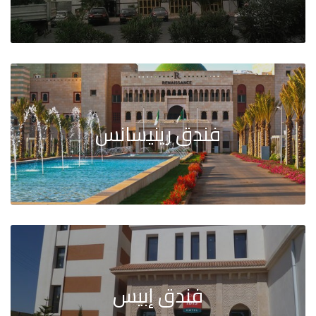
فندق رينيسانس
فندق إبيس