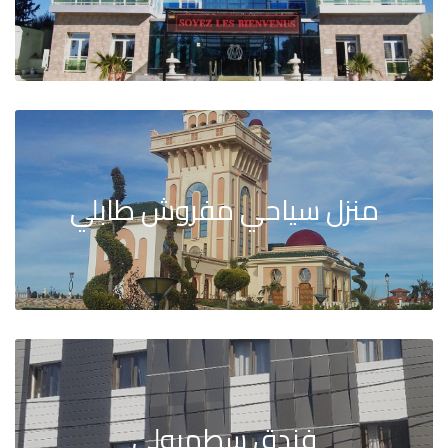
منزل سياحي مفروش طابلي
فندق سطمبولي