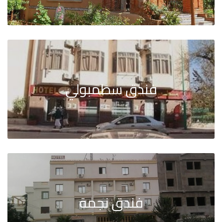
فندق سطمبولي
فندق نجمة