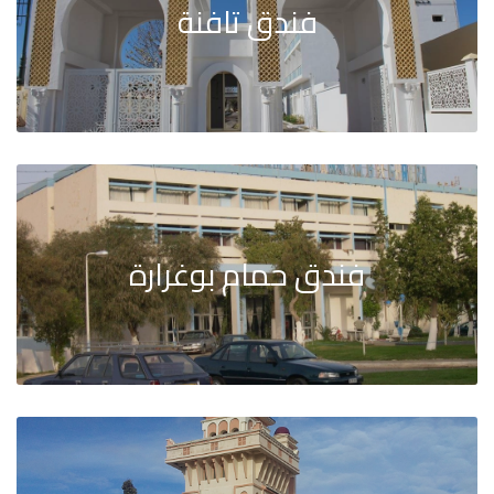
فندق تافنة
فندق حمام بوغرارة