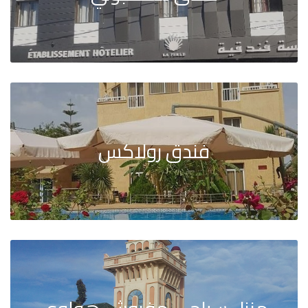
فندق رولاكس