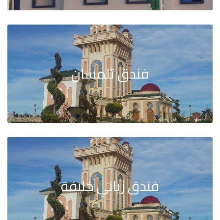
فندق تلمسان
فندق زياني خليفة