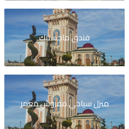
فندق ماجستيك
منزل سياحي مفروش معمر