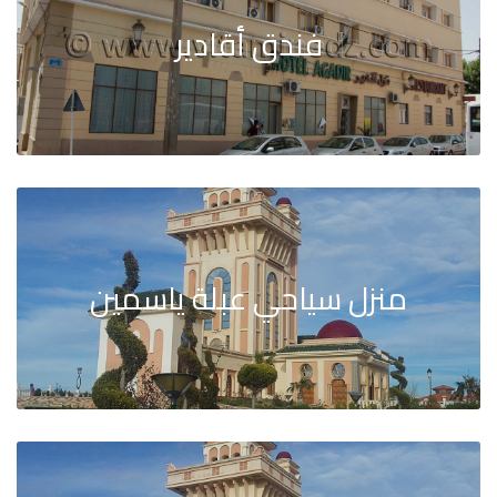
فندق أقادير
منزل سياحي عبلة ياسمين