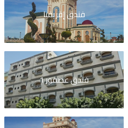
فندق إفريقيا
فندق عصفور 1