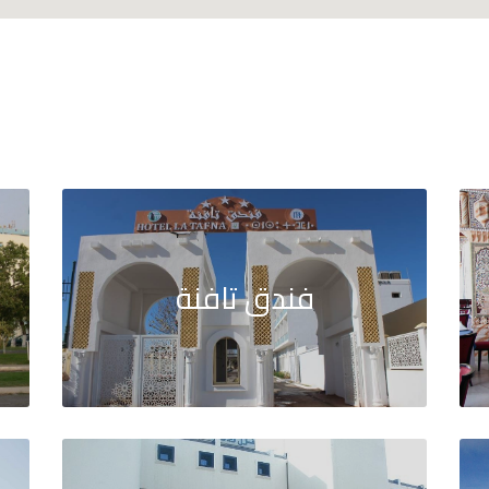
فندق تافنة