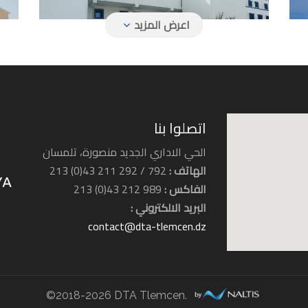
فندق زيري
اتصلوا بنا
الحي الاداري الجديد منصورة، تلمسان
الهاتف :
792 / 292 211 43(0) 213
فندق إفريقيا
الفاكس :
989 212 43(0) 213
البريد الالكتروني :
contact@dta-tlemcen.dz
©2018-2026 DTA Tlemcen.