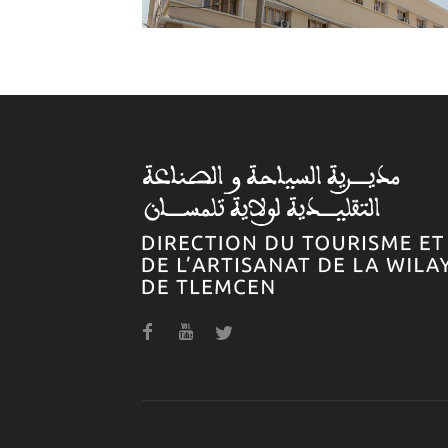
فندق أقادير
فندق عصفور 1