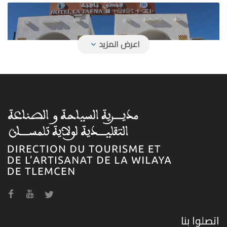
فندق تافنة
فندق حمام بوغرارة
اتصلوا بنا