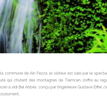
la commune de Ain Fezza ,le visiteur est saisi par le specta
auté qui chutent des montagnes de Tlemcen, s’offre au reg
mcen à sidi Bel Abbès, conçu par l’ingénieure Gustave Eiffel ,c’
absolument..