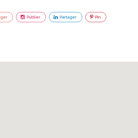
ager
Publier
Partager
Pin