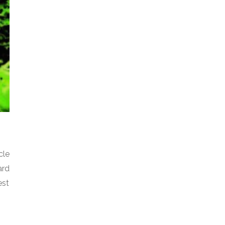
cle
ard
est