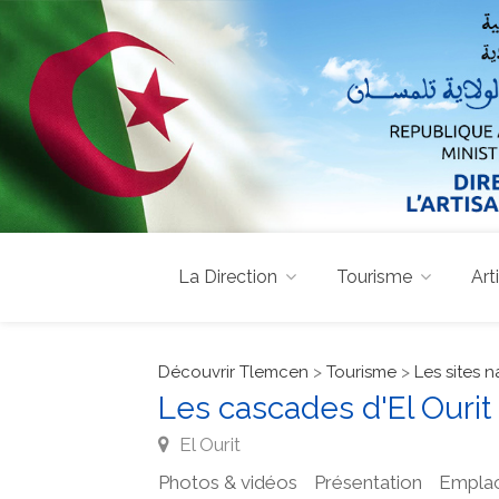
La Direction
Tourisme
Art
Découvrir Tlemcen
>
Tourisme
>
Les sites n
Les cascades d'El Ourit
El Ourit
Photos & vidéos
Présentation
Empla