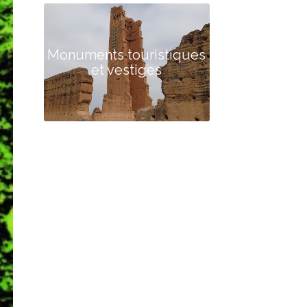
Monuments touristiques
et vestiges