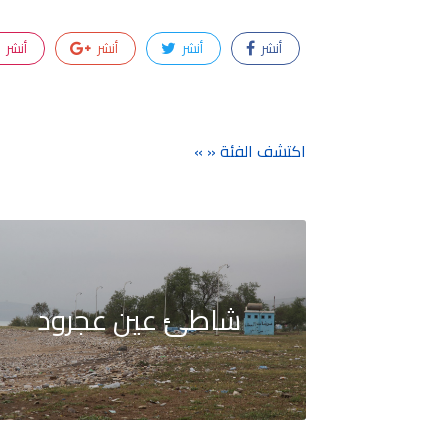
أنشر
أنشر
أنشر
أنشر
اكتشف الفئة « »
شاطئ عين عجرود