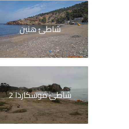
شاطئ هنين
شاطئ موسكاردا 2