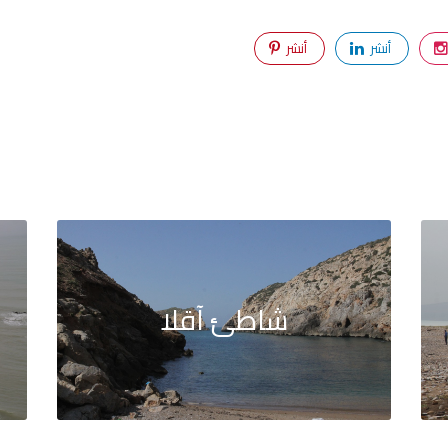
أنشر
أنشر
شاطئ آقلا