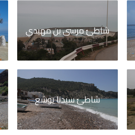
شاطئ مرسى بن مهيدي
شاطئ سيدنا يوشع