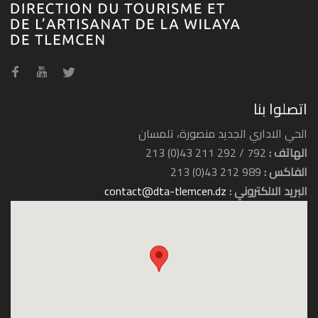
شاطئ بيدر
اتصلوا بنا
الحي الاداري الجديد منصورة، تلمسان
الهاتف :
792 / 292 211 43(0) 213
الفاكس :
989 212 43(0) 213
البريد الالكتروني :
contact@dta-tlemcen.dz
شاطئ هنين