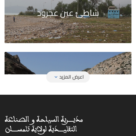
شاطئ عين عجرود
شاطئ آقلا