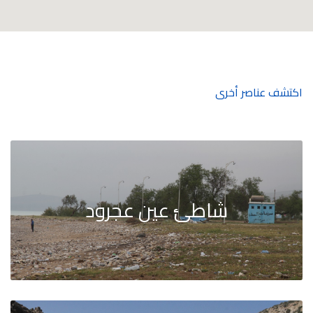
اكتشف عناصر أخرى
شاطئ عين عجرود