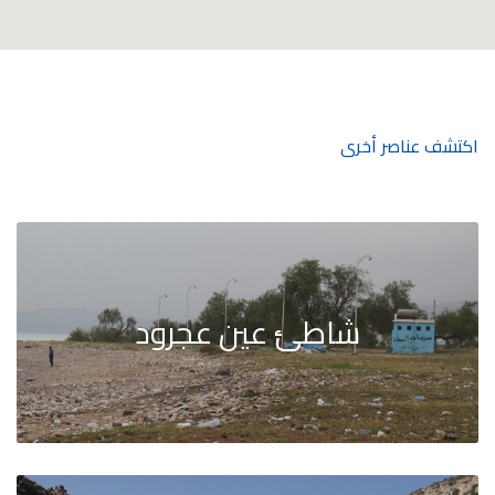
اكتشف عناصر أخرى
شاطئ عين عجرود